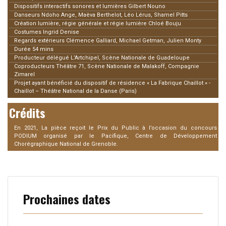
Dispositifs interactifs sonores et lumières Gilbert Nouno
Danseurs Ndoho Ange, Maëva Berthelot, Léo Lérus, Shamel Pitts
Création lumière, régie générale et régie lumière Chloé Bouju
Costumes Ingrid Denise
Regards extérieurs Clémence Galliard, Michael Getman, Julien Monty
Durée 54 mins
Producteur délégué L’Artchipel, Scène Nationale de Guadeloupe
Coproducteurs Théâtre 71, Scène Nationale de Malakoff, Compagnie
Zimarel
Projet ayant bénéficié du dispositif de résidence « La Fabrique Chaillot » -
Chaillot – Théâtre National de la Danse (Paris)
Crédits
En 2021, La pièce reçoit le Prix du Public à l’occasion du concours
PODIUM organisé par le Pacifique, Centre de Développement
Chorégraphique National de Grenoble.
Prochaines dates