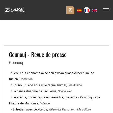
Gounouj - Revue de presse
Gounouj
*
Léo Lérus enchante avec son gwoka guadeloupéen sauce
fusion
,
Libération
*
Gounouj : Léo Lérus et le règne animal
,
ResMusica
*
La danse rhizome de Léo Lérus
,
Scene
Web
*
Léo Lérus, chorégraphe écosensible, présente « Gounouj » à la
Filature de Mulhouse
,
l'Alsace
*
Entretien avec Léo Lérus
,
Wilson
Le
Personnic
-
Ma
culture