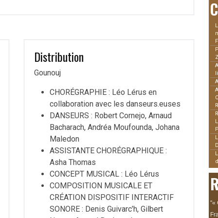
C
L
m
F
Distribution
Z
A
Gounouj
l
A
CHORÉGRAPHIE : Léo Lérus en
collaboration avec les danseurs.euses
R
DANSEURS : Robert Cornejo, Arnaud
L
Bacharach, Andréa Moufounda, Johana
P
Maledon
L
ASSISTANTE CHORÉGRAPHIQUE :
L
Asha Thomas
d
CONCEPT MUSICAL : Léo Lérus
R
COMPOSITION MUSICALE ET
CRÉATION DISPOSITIF INTERACTIF
"«
SONORE : Denis Guivarc’h, Gilbert
Fra