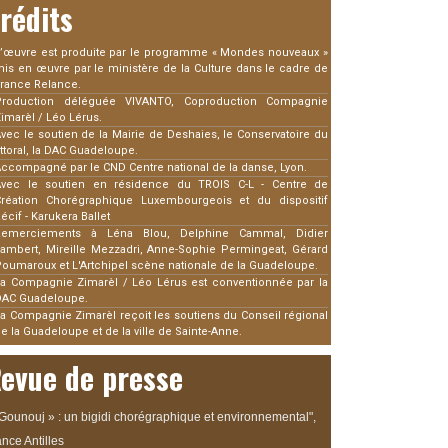
rédits
’œuvre est produite par le programme « Mondes nouveaux »
is en œuvre par le ministère de la Culture dans le cadre de
rance Relance.
Production déléguée VIVANTO, Coproduction Compagnie
imarèl / Léo Lérus.
vec le soutien de la Mairie de Deshaies, le Conservatoire du
ittoral, la DAC Guadeloupe.
ccompagné par le CND Centre national de la danse, Lyon.
Avec le soutien en résidence du TROIS C-L - Centre de
Création Chorégraphique Luxembourgeois et du dispositif
écif - Karukera Ballet
Remerciements à Léna Blou, Delphine Cammal, Didier
ambert, Mireille Mezzadri, Anne-Sophie Permingeat, Gérard
oumaroux et L'Artchipel scène nationale de la Guadeloupe.
a Compagnie Zimarèl / Léo Lérus est conventionnée par la
DAC Guadeloupe.
a Compagnie Zimarèl reçoit les soutiens du Conseil régional
e la Guadeloupe et de la ville de Sainte-Anne.
evue de presse
 Gounouj » : un bigidi chorégraphique et environnemental",
nce Antilles