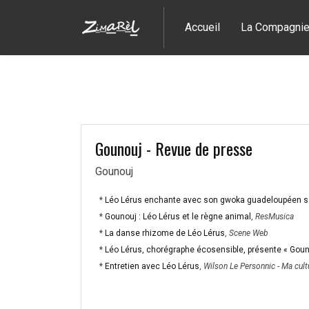
Accueil
La Compagni
Gounouj - Revue de presse
Gounouj
*
Léo Lérus enchante avec son gwoka guadeloupéen s
*
Gounouj : Léo Lérus et le règne animal
,
ResMusica
*
La danse rhizome de Léo Lérus
,
Scene
Web
*
Léo Lérus, chorégraphe écosensible, présente « Gouno
*
Entretien avec Léo Lérus
,
Wilson
Le
Personnic
-
Ma
cult