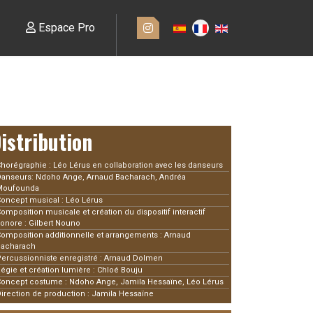
Espace Pro
istribution
horégraphie : Léo Lérus en collaboration avec les danseurs
anseurs: Ndoho Ange, Arnaud Bacharach, Andréa
Moufounda
oncept musical : Léo Lérus
omposition musicale et création du dispositif interactif
onore : Gilbert Nouno
omposition additionnelle et arrangements : Arnaud
Bacharach
ercussionniste enregistré : Arnaud Dolmen
égie et création lumière : Chloé Bouju
oncept costume : Ndoho Ange, Jamila Hessaïne, Léo Lérus
irection de production : Jamila Hessaïne