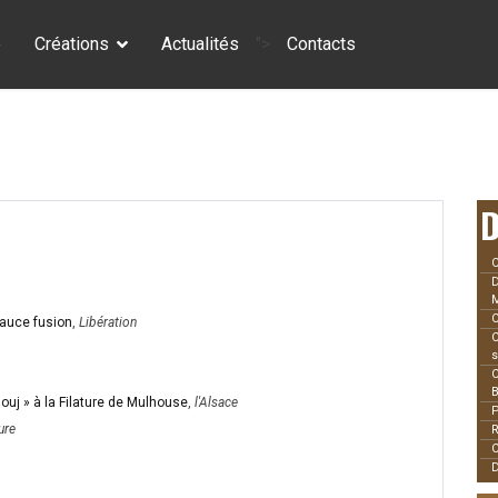
e
Créations
Actualités
">
Contacts
D
C
D
C
auce fusion
,
Libération
C
s
C
uj » à la Filature de Mulhouse
,
l'Alsace
P
ure
R
C
D