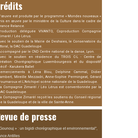
rédits
’œuvre est produite par le programme « Mondes nouveaux »
is en œuvre par le ministère de la Culture dans le cadre de
rance Relance.
Production déléguée VIVANTO, Coproduction Compagnie
imarèl / Léo Lérus.
vec le soutien de la Mairie de Deshaies, le Conservatoire du
ittoral, la DAC Guadeloupe.
ccompagné par le CND Centre national de la danse, Lyon.
Avec le soutien en résidence du TROIS C-L - Centre de
Création Chorégraphique Luxembourgeois et du dispositif
écif - Karukera Ballet
Remerciements à Léna Blou, Delphine Cammal, Didier
ambert, Mireille Mezzadri, Anne-Sophie Permingeat, Gérard
oumaroux et L'Artchipel scène nationale de la Guadeloupe.
a Compagnie Zimarèl / Léo Lérus est conventionnée par la
DAC Guadeloupe.
a Compagnie Zimarèl reçoit les soutiens du Conseil régional
e la Guadeloupe et de la ville de Sainte-Anne.
evue de presse
 Gounouj » : un bigidi chorégraphique et environnemental",
nce Antilles