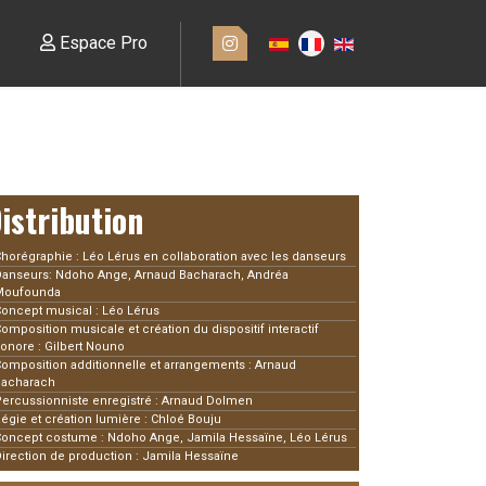
Espace Pro
istribution
horégraphie : Léo Lérus en collaboration avec les danseurs
anseurs: Ndoho Ange, Arnaud Bacharach, Andréa
Moufounda
oncept musical : Léo Lérus
omposition musicale et création du dispositif interactif
onore : Gilbert Nouno
omposition additionnelle et arrangements : Arnaud
Bacharach
ercussionniste enregistré : Arnaud Dolmen
égie et création lumière : Chloé Bouju
oncept costume : Ndoho Ange, Jamila Hessaïne, Léo Lérus
irection de production : Jamila Hessaïne