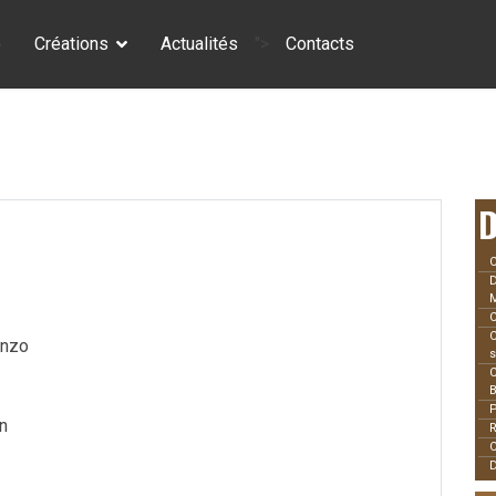
e
Créations
Actualités
">
Contacts
D
C
D
C
C
enzo
s
C
P
in
R
C
D