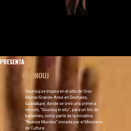
PRESENTA
GOUNOUJ
Gounouj se inspira en el sitio de Gros
Morne/Grande-Anse en Deshaies,
Guadalupe, donde se creó una primera
versión, “Gounouj in situ”, para un trío de
bailarines, como parte de la iniciativa
“Nuevos Mundos” iniciada por el Ministerio
de Cultura.