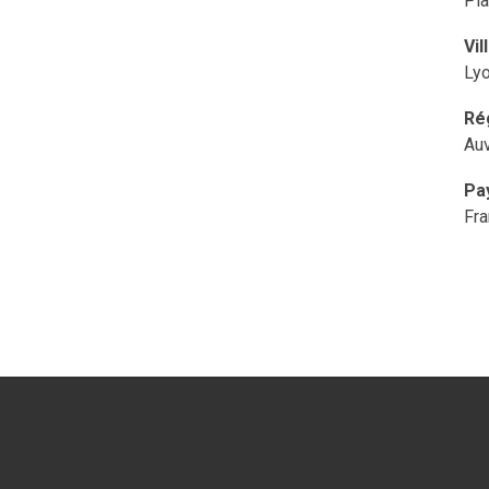
Pla
Vil
Ly
Ré
Au
Pa
Fr