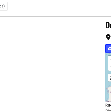
cs)
D
Ru