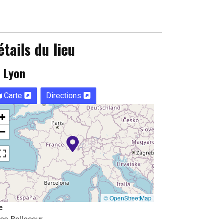
étails du lieu
Lyon
Carte
Directions
+
−
© OpenStreetMap
e