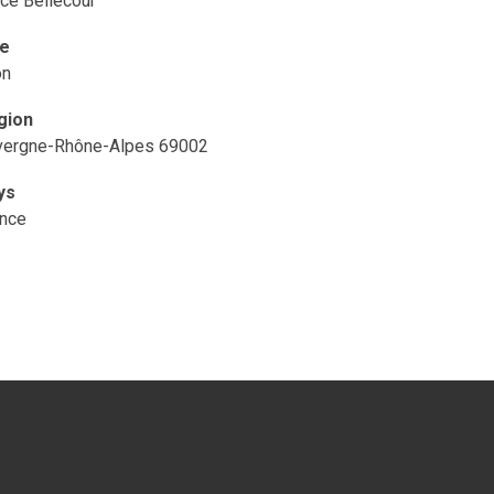
ce Bellecour
le
on
gion
vergne-Rhône-Alpes 69002
ys
ance