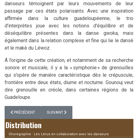
danseurs témoignent par leurs mouvements de leur
passage par ces états polarisants. Avec une inspiration
affirmée dans la culture guadeloupéenne, le trio
d'interprètes joue avec les notions d'équilibre et de
déséquilibre présentes dans la danse gwoka, mais
également dans la relation complexe et fine qui lie le dansè
et le makè du Léwoz.
Á l’origine de cette création, et notamment de sa recherche
sonore et musicale, il y a la « symphonie » de grenouilles
qui s’opère de manière caractéristique dès le crépuscule,
frontière entre deux états, diurne et nocturne. Gounouj veut
dire grenouille en créole, dans certaines régions de la
Guadeloupe.
ARTICLE PRÉCÉDENT : ENTROPIE (2019)
ARTICLE SUIVANT : GOUNOUJ IN SITU (2022)
PRÉCÉDENT
SUIVANT
Distribution
Chorégraphie : Léo Lérus en collaboration avec les danseurs