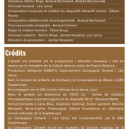
Danseurs: Ndoho Ange, Arnaud Bacharach, Andréa Moufounda
Concept musical : Léo Lérus
Composition musicale et création du dispositif interactif sonore : Gilbert
Nouno
Composition additionnelle et arrangements : Arnaud Bacharach
Percussionniste enregistré : Arnaud Dolmen
Régie et création lumière : Chloé Bouju
Concept costume : Ndoho Ange, Jamila Hessaïne, Léo Lérus
Direction de production : Jamila Hessaïne
Crédits
L’œuvre est produite par le programme « Mondes nouveaux » mis en
œuvre par le ministère de la Culture dans le cadre de France Relance.
Production déléguée VIVANTO, Coproduction Compagnie Zimarèl / Léo
Lérus.
Avec le soutien de la Mairie de Deshaies, le Conservatoire du littoral, la DAC
Guadeloupe.
Accompagné par le CND Centre national de la danse, Lyon.
Avec le soutien en résidence du TROIS C-L - Centre de Création
Chorégraphique Luxembourgeois et du dispositif Récif - Karukera Ballet
Remerciements à Léna Blou, Delphine Cammal, Didier Lambert, Mireille
Mezzadri, Anne-Sophie Permingeat, Gérard Poumaroux et L'Artchipel
scène nationale de la Guadeloupe.
La Compagnie Zimarèl / Léo Lérus est conventionnée par la DAC
Guadeloupe.
La Compagnie Zimarèl reçoit les soutiens du Conseil régional de la