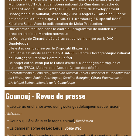
Mulhouse / CCN - Ballet de l'Opéra national du Rhin dans le cadre du
dispositif accueil studio 2023 / POLE-SUD Centre de Développement
Chorégraphique National, Strasbourg / CNDC Angers / L'Artchipel, Scène
nationale de la Guadeloupe / TROIS-CL Luxembourg / Dispositif Récif –
Karukera Ballet. Avec la collaboration de Moka Production.
Une création réalisée dans le cadre du programme de soutien à la
création artistique Mondes nouveaux
La Compagnie Zimarèl / Léo Lérus est conventionnée par la DAC
Guadeloupe.
Elle est accompagnée par le Dispositif Rhizomes.
Léo Lérus est artiste associé à VIADANSE – Centre chorégraphique national
de Bourgogne Franche-Comté à Belfort.
Ce projet est soutenu par le Fonds d'aide aux échanges artistiques et
culturels (FEAC), l’Adami et le Groupe Caisse des dépôts.
Remerciements à Léna Blou, Delphine Cammal, Didier Lambert et le Conservatoire
du Littoral, Anne-Sophie Permingeat, Caroline Bourgine, Gérard Poumaroux et
L’Artchipel,Scène nationale de la Guadeloupe
Gounouj - Revue de presse
*
Léo Lérus enchante avec son gwoka guadeloupéen sauce fusion
,
Libération
*
Gounouj : Léo Lérus et le règne animal
,
ResMusica
*
La danse rhizome de Léo Lérus
,
Scene
Web
*
Léo Lérus, chorégraphe écosensible, présente « Gounouj » à la Filature