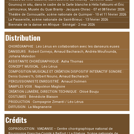
Gounouj in situ, dans le cadre de la Carte blanche à Héla Fattoumi et Éric
Lamoureux, Musée du Quai Branly - Jacques Chirac - 07 et 08 février 2026
Théâtre de Cornouaille, scène nationale de Quimper - 10 et 11 février 2026
La Passerelle, scène nationale de Saint-Brieuc - 13 février 2026
Biennale de la danse en Afrique - Sénégal - 2 mai 2026
Distribution
CHORÉGRAPHIE : Léo Lérus en collaboration avec les danseurs.euses
DANSEURS : Robert Cornejo, Arnaud Bacharach, Andréa Moufounda,
Johana Maledon
ASSISTANTE CHORÉGRAPHIQUE : Asha Thomas
CONCEPT MUSICAL : Léo Lérus
COMPOSITION MUSICALE ET CRÉATION DISPOSITIF INTERACTIF SONORE :
Denis Guivarc’h, Gilbert Nouno, Arnaud Bacharach
PERCUSSIONNISTE ENREGISTRÉ : Arnaud Dolmen
SAMPLES VOIX : Napoléon Magloire
CRÉATION LUMIÈRE, DIRECTION TECHNIQUE : Chloé Bouju
COSTUMES : Bénédicte Blaison
PRODUCTION : Compagnie Zimarèl / Léo Lérus
DIFFUSION : La Magnanerie
Crédits
COPRODUCTION : VIADANSE – Centre chorégraphique national de
Bourgogne Franche-Comté à Belfort / La Filature, Scène nationale de