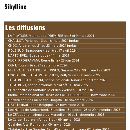
Sibylline
Les diffusions
LA FILATURE, Mulhouse / PREMIÈRE les 8 et 9 mars 2024
CHAILLOT, Paris- du 13 au 16 mars 2024 inclus
CNDC, Angers - du 21 au 23 mars 2024 inclus
PÔLE SUD, Strasbourg - les 16 et 17 avril 2024
L’ARTCHIPEL, Guadeloupe - 11 mai 2024
FUORI PROGRAMMA, Rome Italie - 28 juin 2024
CCNT, Tours - 26 et 27 septembre 2024
FESTIVAL DES DANSES METISSES, Guyane- 28 et 30 novembre 2024
L'OCTOGONE THEATRE DE PULLY, Pully Suisse - 8 mars 2025
THEATRE JEAN LUR
Ç
AT, scène nationale Aubusson - 13 mai 2025
THEATRE 71, scène nationale Malakoff - 15 mai 2025
CDN, théâtre de Sartrouville et des Yvelines - 18 mai 2025
Bienal Internacional de Danza de Cali - COLOMBIE - 13 novembre 2025
Universidad de Los Andes - Bogota - 15 novembre 2026
NEXT festival, Ieper, Belgique - 23 novembre 2025
Les Halles de Schaerbeek, Bruxelles - Belgique - 28 et 29 novembre 2025
Le ZEF, scène nationale de Marseille - 10 et 11 décembre 2025
Le Cargo, Segré-en-Anjou Bleu - 09 janvier 2026
Quai des Arts, Pornichet - 09 janvier 2026
Théâtre Le Rive Gauche, Saint-Étienne-du-Rouvray - 02 février 2026