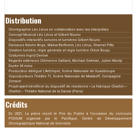
Distribution
Chorégraphie Léo Lérus en collaboration avec les interprètes
Concept Musical Léo Lérus et Gilbert Nouno
Dispositifs interactifs sonores et lumières Gilbert Nouno
Danseurs Ndoho Ange, Maëva Berthelot, Léo Lérus, Shamel Pitts
Création lumière, régie générale et régie lumière Chloé Bouju
Costumes Ingrid Denise
Regards extérieurs Clémence Galliard, Michael Getman, Julien Monty
Durée 54 mins
Producteur délégué L’Artchipel, Scène Nationale de Guadeloupe
Coproducteurs Théâtre 71, Scène Nationale de Malakoff, Compagnie
Zimarel
Projet ayant bénéficié du dispositif de résidence « La Fabrique Chaillot » -
Chaillot – Théâtre National de la Danse (Paris)
Crédits
En 2021, La pièce reçoit le Prix du Public à l’occasion du concours
PODIUM organisé par le Pacifique, Centre de Développement
Chorégraphique National de Grenoble.