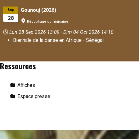
Gounouj (2026)
Sep
28
République dominicaine
Lun 28 Sep 2026
13:09
-
Dim 04 Oct 2026
14:10
Biennale de la danse en Afrique - Sénégal
Ressources
Dossier
Affiches
Dossier
Espace presse