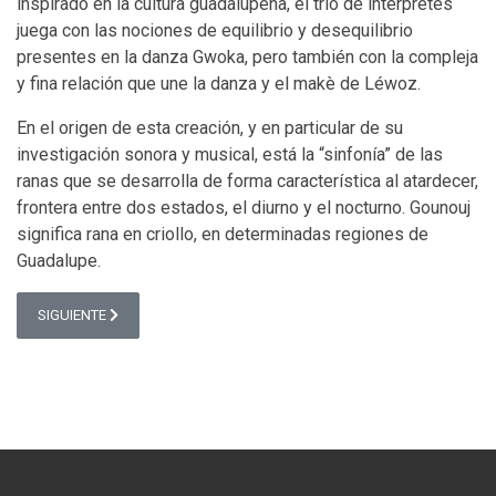
inspirado en la cultura guadalupeña, el trío de intérpretes
juega con las nociones de equilibrio y desequilibrio
presentes en la danza Gwoka, pero también con la compleja
y fina relación que une la danza y el makè de Léwoz.
En el origen de esta creación, y en particular de su
investigación sonora y musical, está la “sinfonía” de las
ranas que se desarrolla de forma característica al atardecer,
frontera entre dos estados, el diurno y el nocturno. Gounouj
significa rana en criollo, en determinadas regiones de
Guadalupe.
ARTÍCULO SIGUIENTE: GOUNOUJ (2025)
SIGUIENTE