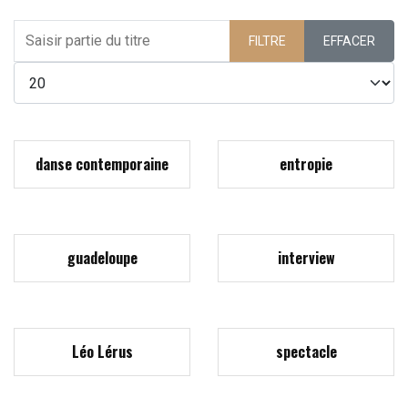
Saisir partie du titre
FILTRE
EFFACER
Afficher #
danse contemporaine
entropie
guadeloupe
interview
Léo Lérus
spectacle