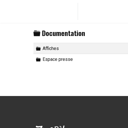
Inicio
Compañía 
Carpeta
Documentation
Carpeta
Affiches
Carpeta
Espace presse