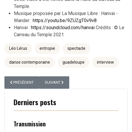
Temple.
Musique proposée par La Musique Libre : Hanvai -
Wander :
https://youtu.be/9ZUZgT0v9v8
Hanvai :
https://soundcloud.com/hanvai
Crédits : © Le
Carreau du Temple 2021
Léo Lérus
entropie
spectacle
danse contemporaine
guadeloupe
interview
ARTICLE PRÉCÉDENT : LES REPORTAGES CULTURELS DE L’ATELIER DE P
ARTICLE SUIVANT : DUBLIN DANCE FESTIVAL
PRÉCÉDENT
SUIVANT
Derniers posts
Transmission